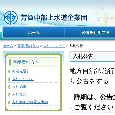
ホーム
水道を利用する
ホーム
>
事業者の方へ
>
入札について
> 入札公告
入札公告
事業者の方へ
地方自治法施行令
発注見通し
入札について
り公告をする
入札結果
入札様式
詳細は、公告
入札参加資格審査申請
ご覧ください