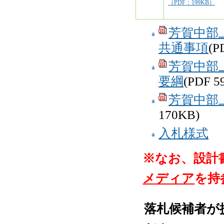
（PDF：199KB）
芳賀中部
共通事項
(P
芳賀中部
要綱
(PDF 5
芳賀中部
170KB)
入札様式
※なお、設計
メディア
を持
落札候補者が