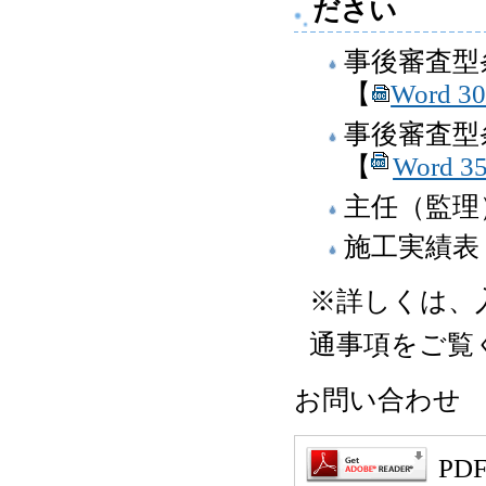
ださい
事後審査型
【
Word 3
事後審査型
【
Word 3
主任（監理
施工実績表
※詳しくは、
通事項をご覧
お問い合わせ 総務
P