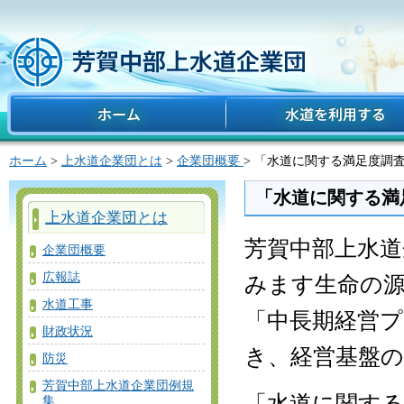
ホーム
水道を利用する
ホーム
>
上水道企業団とは
>
企業団概要
> 「水道に関する満足度調
「水道に関する満
上水道企業団とは
芳賀中部上水道
企業団概要
広報誌
みます生命の
水道工事
「中長期経営
財政状況
き、経営基盤
防災
芳賀中部上水道企業団例規
「水道に関す
集