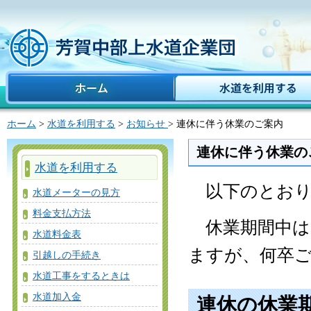
ホーム
水道を利用する
ホーム
>
水道を利用する
>
お知らせ
> 連休に伴う休業のご案内
連休に伴う休業の
水道を利用する
以下のとおり
水道メーターの見方
料金支払方法
休業期間中は
水道料金表
ますが、何卒
引越しの手続き
水道工事をするときは
水道加入金
連休の休業