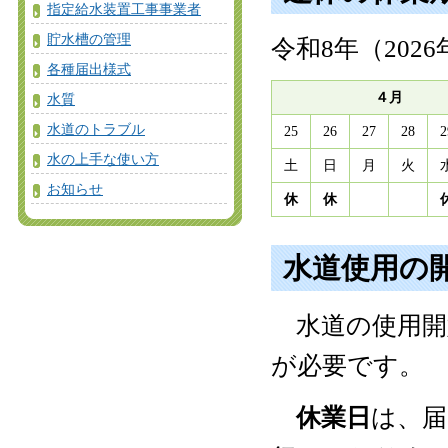
指定給水装置工事事業者
貯水槽の管理
令和8年（20
各種届出様式
４月
水質
水道のトラブル
25
26
27
28
2
水の上手な使い方
土
日
月
火
お知らせ
休
休
水道使用の
水道の使用開
が必要です。
休業日
は、届